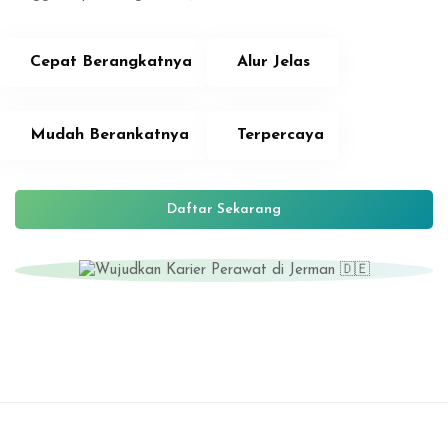
Cepat Berangkatnya
Alur Jelas
Mudah Berankatnya
Terpercaya
Daftar Sekarang
Lewati ke konten utama