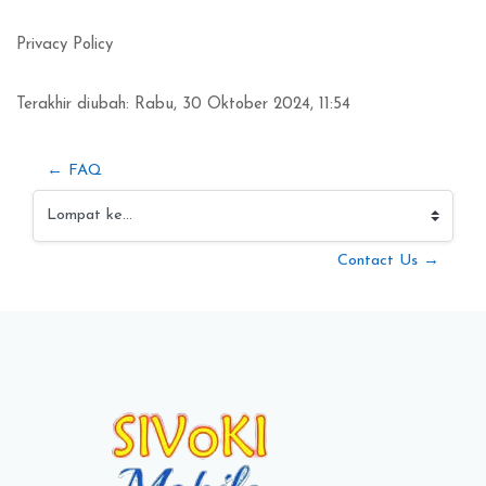
Blok
Syarat penyelesaian
Privacy Policy
Terakhir diubah: Rabu, 30 Oktober 2024, 11:54
← FAQ
Lompat ke...
Contact Us →
Blok
Blok