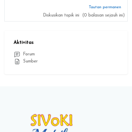
Tautan permanen
Diskusikan topik ini
(0 balasan sejauh ini)
Blok
Blok
Abaikan Aktivitas
Aktivitas
Forum
Sumber
Blok