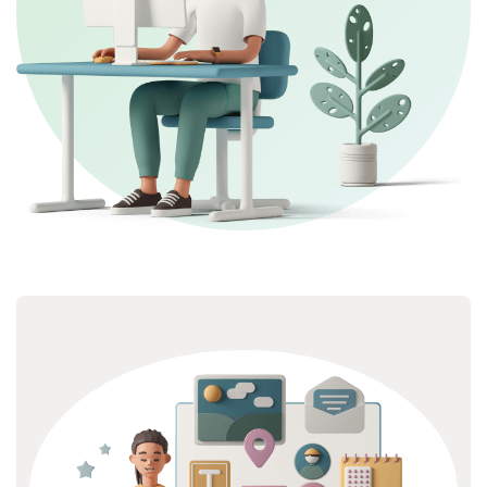
Abaikan [Edma] About Area Three