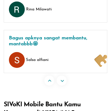
Rina Milawati
Bagus apknya sangat membantu,
mantabbb🤩
Salsa alfiani
Abaikan [Edma] About Area
SIVoKI Mobile Bantu Kamu