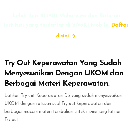
Lebih dari 10.000 Mahasiswa dan Ratusan
Institusi yang terdaftar di SIVoKI Mobile.
Daftar
disini
Abaikan [Edma] About Area
Try Out Keperawatan Yang Sudah
Menyesuaikan Dengan UKOM dan
Berbagai Materi Keperawatan.
Latihan Try out Keperawatan D3 yang sudah menyesuaikan
UKOM dengan ratusan soal Try out keperawatan dan
berbagai macam materi tambahan untuk menunjang latihan
Try out.