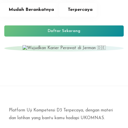
Mudah Berankatnya
Terpercaya
Daftar Sekarang
Lewati ke konten utama
Blok
Abaikan [Edma] Course Details
Platform Uji Kompetensi D3 Terpecaya, dengan materi
dan latihan yang bantu kamu hadapi UKOMNAS.