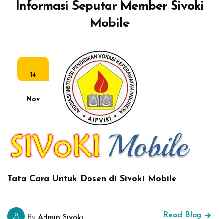
Abaikan [Edma] Blog Area
Informasi Seputar Member Sivoki
Mobile
14
Nov
Tata Cara Untuk Dosen di Sivoki Mobile
Read Blog
Admin Sivoki
By