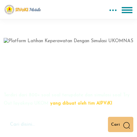
Blok
Abaikan [Edma] Banner One
Platform Latihan
Keperawatan Dengan Simulasi
UKOMNAS
Terdiri dari 800+ soal soal terupdate dan simulasi soal Try
Out layaknya UKOM
yang dibuat oleh tim AIPViKI
Cari