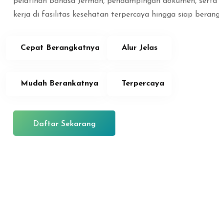
pelatihan Bahasa Jerman, pendampingan dokumen, sert
kerja di fasilitas kesehatan terpercaya hingga siap beran
Cepat Berangkatnya
Alur Jelas
Mudah Berankatnya
Terpercaya
Daftar Sekarang
Lewati ke konten utama