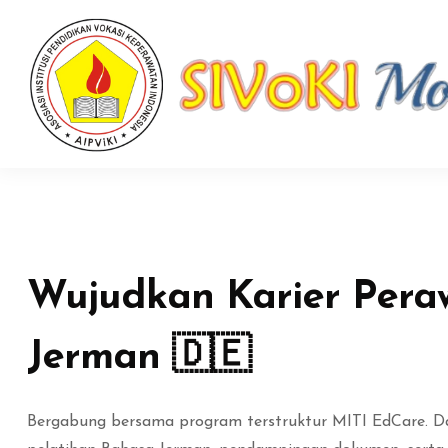
Blok
Abaikan [Edma] About Area Two
Wujudkan Karier Peraw
Jerman 🇩🇪
Bergabung bersama program terstruktur MITI EdCare. 