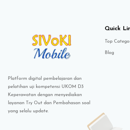
Blok
Quick Li
Top Categor
Blog
Platform digital pembelajaran dan
pelatihan uji kompetensi UKOM D3
Keperawatan dengan menyediakan
layanan Try Out dan Pembahasan soal
yang selalu update.