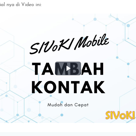
al nya di Video ini:
Play
Video